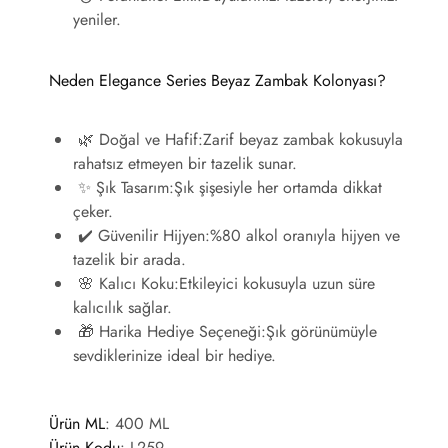
yeniler.
Neden Elegance Series Beyaz Zambak Kolonyası?
🌿 Doğal ve Hafif:
Zarif beyaz zambak kokusuyla
rahatsız etmeyen bir tazelik sunar.
✨ Şık Tasarım:
Şık şişesiyle her ortamda dikkat
çeker.
✔️ Güvenilir Hijyen:
%80 alkol oranıyla hijyen ve
tazelik bir arada.
🌸 Kalıcı Koku:
Etkileyici kokusuyla uzun süre
kalıcılık sağlar.
🎁 Harika Hediye Seçeneği:
Şık görünümüyle
sevdiklerinize ideal bir hediye.
Ürün ML
: 400 ML
Ürün Kodu
:
I-259