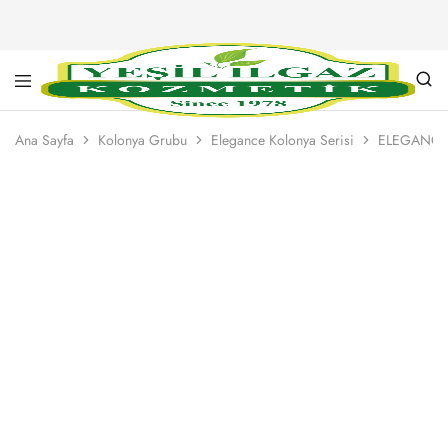
Yeşil
Yarım
Ilgaz
Asırlık
Ana Sayfa
Kolonya Grubu
Elegance Kolonya Serisi
ELEGANCE
Kozmetik
Kalite