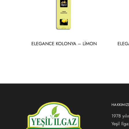
ELEGANCE KOLONYA – LİMON
ELEG
HAKKIMI
1978 yılı
Yeşil Ilg