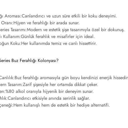
ığı Aroması:
Canlandırıcı ve uzun süre etkili bir koku deneyimi.
 Oranı:
Hijyen ve ferahlığı bir arada sunar.
ries Tasarımı:
Modern ve estetik şişe tasarımıyla özel bir dokunuş.
ı Kullanım:
Günlük ferahlık ve misafirler için ideal.
Yoğun Koku:
Her kullanımda temiz ve canlı hissettirir.
ries Buz Ferahlığı Kolonyası?
Canlılık:
Buz ferahlığı aromasıyla gün boyu kendinizi enerjik hissedi
ern Tasarım:
Zarif şişesiyle her ortamda dikkat çeker.
en:
%80 alkol oranıyla hijyenik bir deneyim sunar.
hlık:
Canlandırıcı etkisiyle anında serinlik sağlar.
çeneği:
Hem kullanışlı hem de estetik bir hediye alternatifi.