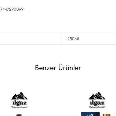
97447290099
250ML
Benzer Ürünler