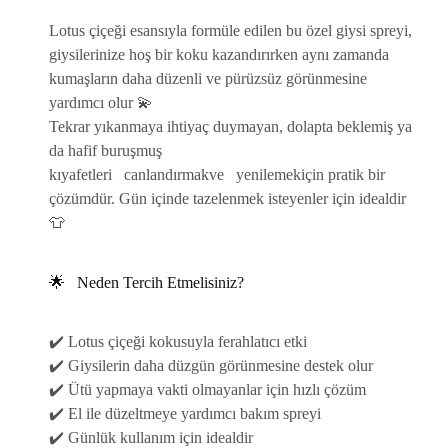
Lotus çiçeği esansıyla formüle edilen bu özel giysi spreyi,
giysilerinize hoş bir koku kazandırırken aynı zamanda
kumaşların daha düzenli ve pürüzsüz görünmesine
yardımcı olur 💫
Tekrar yıkanmaya ihtiyaç duymayan, dolapta beklemiş ya
da hafif buruşmuş
kıyafetleri
canlandırmak
ve
yenilemek
için pratik bir
çözümdür. Gün içinde tazelenmek isteyenler için idealdir
👕
🌟
Neden Tercih Etmelisiniz?
✔️ Lotus çiçeği kokusuyla ferahlatıcı etki
✔️ Giysilerin daha düzgün görünmesine destek olur
✔️ Ütü yapmaya vakti olmayanlar için hızlı çözüm
✔️ El ile düzeltmeye yardımcı bakım spreyi
✔️ Günlük kullanım için idealdir