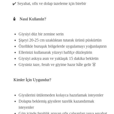
✔️ Seyahat, ofis ve dolap tazeleme için birebir
🧴
Nasıl Kullanılır?
Giysiyi düz bir zemine serin
Şişeyi 20-25 cm uzaklıktan tutarak ürünü püskürtün
Özellikle buruşuk bölgelerde uygulamayı yoğunlaştırın
Ellerinizi kullanarak yüzeyi hafifçe düzleştirin
Giysiyi askıya asın ve yaklaşık 15 dakika bekletin
Giysiniz taze, ferah ve giyime hazır hâle gelir 👗
Kimler İçin Uygundur?
Giysilerini ütülemeden kolayca hazırlamak isteyenler
Dolapta beklemiş giysilere tazelik kazandırmak
isteyenler
Gün içinde ferahlık arayan ofis çalışanları veya seyahat