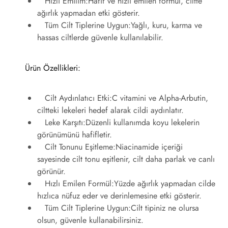
Hızlı Emilim:
Hafif ve hızlı emilen formül, ciltte
ağırlık yapmadan etki gösterir.
Tüm Cilt Tiplerine Uygun:
Yağlı, kuru, karma ve
hassas ciltlerde güvenle kullanılabilir.
Ürün Özellikleri:
Cilt Aydınlatıcı Etki:
C vitamini ve Alpha-Arbutin,
ciltteki lekeleri hedef alarak cildi aydınlatır.
Leke Karşıtı:
Düzenli kullanımda koyu lekelerin
görünümünü hafifletir.
Cilt Tonunu Eşitleme:
Niacinamide içeriği
sayesinde cilt tonu eşitlenir, cilt daha parlak ve canlı
görünür.
Hızlı Emilen Formül:
Yüzde ağırlık yapmadan cilde
hızlıca nüfuz eder ve derinlemesine etki gösterir.
Tüm Cilt Tiplerine Uygun:
Cilt tipiniz ne olursa
olsun, güvenle kullanabilirsiniz.