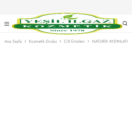
Yeşil
Yarım
Ilgaz
Asırlık
Ana Sayfa
Kozmetik Grubu
Cilt Ürünleri
NATURİX AYDINLATIC
Kozmetik
Kalite