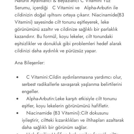
Naturix Aydınlatıcı & Beyazlatıcı C Vitamini Yüz
Serumu, içerdiği
C Vitamini
ve
Alpha-Arbutin
ile
cildinizin doğal ışıltısını ortaya çıkarır.
Niacinamide
(B3
Vitamini) sayesinde cilt tonunu eşitleyerek, leke
görünümünü azaltır ve cildinize sağlıklı bir parlaklık
kazandırır. Bu formül, koyu lekeler, cilt tonundaki
eşitsizlikler ve donukluk gibi problemleri hedef alarak
cildinizi daha aydınlık ve pürüzsüz yapar.
Ana Bileşenler:
C Vitamini:
Cildin aydınlanmasına yardımcı olur,
serbest radikallerle savaşarak yaşlanma belirtilerini
engeller.
Alpha-Arbutin:
Leke karşıtı etkisiyle cilt tonunu
eşitler, koyu lekelerin görünümünü hafifletir.
Niacinamide (B3 Vitamini):
Cilt dokusunu
iyileştirir, ciltteki kızarıklıkları ve iltihapları azaltarak
daha sağlıklı bir görünüm sağlar.