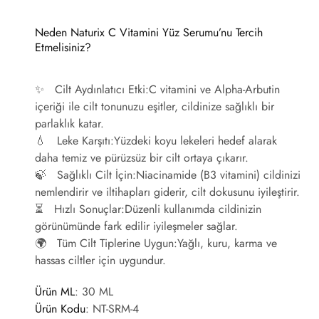
Neden Naturix C Vitamini Yüz Serumu’nu Tercih
Etmelisiniz?
✨
Cilt Aydınlatıcı Etki:
C vitamini ve Alpha-Arbutin
içeriği ile cilt tonunuzu eşitler, cildinize sağlıklı bir
parlaklık katar.
💧
Leke Karşıtı:
Yüzdeki koyu lekeleri hedef alarak
daha temiz ve pürüzsüz bir cilt ortaya çıkarır.
🍃
Sağlıklı Cilt İçin:
Niacinamide (B3 vitamini) cildinizi
nemlendirir ve iltihapları giderir, cilt dokusunu iyileştirir.
⏳
Hızlı Sonuçlar:
Düzenli kullanımda cildinizin
görünümünde fark edilir iyileşmeler sağlar.
🌍
Tüm Cilt Tiplerine Uygun:
Yağlı, kuru, karma ve
hassas ciltler için uygundur.
Ürün ML
: 30 ML
Ürün Kodu
:
NT-SRM-4