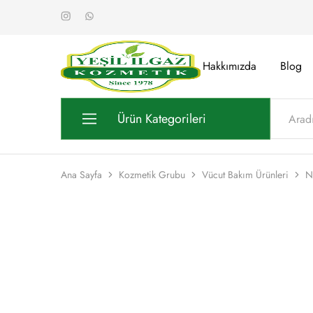
Hakkımızda
Blog
Yeşil
Yarım
Ilgaz
Asırlık
Kozmetik
Kalite
Ürün Kategorileri
Kozmetik Grubu
Ana Sayfa
Kozmetik Grubu
Vücut Bakım Ürünleri
N
Sabun Grubu
Kolonya Grubu
Oda Kokusu Grubu
Gül Suyu Grubu
Stantlar