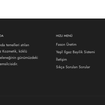
ZDA
HIZLI MENÜ
Fason Üretim
nda temelleri atılan
az Kozmetik, köklü
Yeşil Ilgaz Bayilik Sistemi
 geleneğinin günümüzdeki
İletişim
msilcisidir.
Sıkça Sorulan Sorular