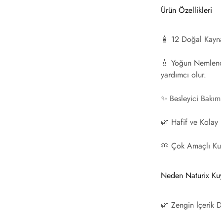
Ürün Özellikleri
🧴
12 Doğal Kaynak
💧
Yoğun Nemlen
yardımcı olur.
✨
Besleyici Bakım
🌿
Hafif ve Kolay
🤲
Çok Amaçlı Ku
Neden Naturix Kuy
🌿
Zengin İçerik D