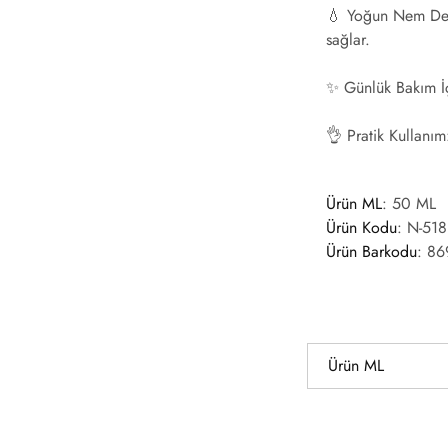
💧
Yoğun Nem Des
sağlar.
✨
Günlük Bakım İç
👌
Pratik Kullanım
Ürün ML
: 50 ML
Ürün Kodu
:
N-518
Ürün Barkodu
:
86
Ürün ML