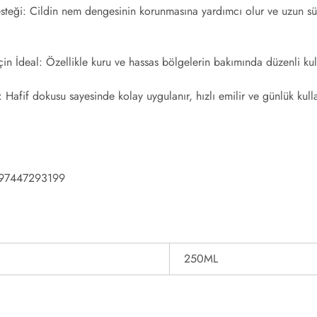
teği:
Cildin nem dengesinin korunmasına yardımcı olur ve uzun süre
in İdeal:
Özellikle kuru ve hassas bölgelerin bakımında düzenli ku
:
Hafif dokusu sayesinde kolay uygulanır, hızlı emilir ve günlük kul
97447293199
250ML