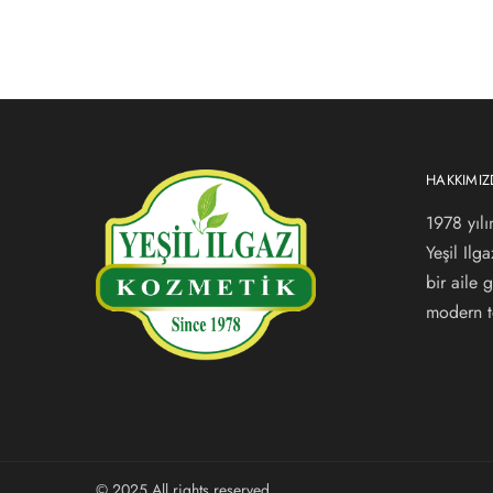
HAKKIMI
1978 yılı
Yeşil Ilg
bir aile
modern te
© 2025 All rights reserved.