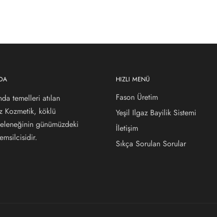
ZDA
HIZLI MENÜ
Fason Üretim
nda temelleri atılan
az Kozmetik, köklü
Yeşil Ilgaz Bayilik Sistemi
 geleneğinin günümüzdeki
İletişim
msilcisidir.
Sıkça Sorulan Sorular