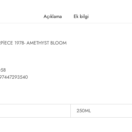
Açıklama
Ek bilgi
PİECE 1978- AMETHYST BLOOM
058
97447293540
250ML