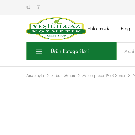
Hakkımızda
Blog
Yeşil
Yarım
Ilgaz
Asırlık
Kozmetik
Kalite
Ürün Kategorileri
Kozmetik Grubu
Ana Sayfa
Sabun Grubu
Masterpiece 1978 Serisi
N
Sabun Grubu
Kolonya Grubu
Oda Kokusu Grubu
Gül Suyu Grubu
Stantlar