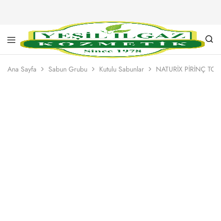
Yeşil
Yarım
Ilgaz
Asırlık
Ana Sayfa
Sabun Grubu
Kutulu Sabunlar
NATURİX PİRİNÇ TO
Kozmetik
Kalite