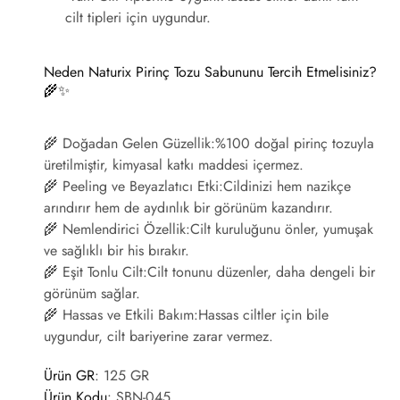
cilt tipleri için uygundur.
Neden Naturix Pirinç Tozu Sabununu Tercih Etmelisiniz?
🌾✨
🌾
Doğadan Gelen Güzellik:
%100 doğal pirinç tozuyla
üretilmiştir, kimyasal katkı maddesi içermez.
🌾
Peeling ve Beyazlatıcı Etki:
Cildinizi hem nazikçe
arındırır hem de aydınlık bir görünüm kazandırır.
🌾
Nemlendirici Özellik:
Cilt kuruluğunu önler, yumuşak
ve sağlıklı bir his bırakır.
🌾
Eşit Tonlu Cilt:
Cilt tonunu düzenler, daha dengeli bir
görünüm sağlar.
🌾
Hassas ve Etkili Bakım:
Hassas ciltler için bile
uygundur, cilt bariyerine zarar vermez.
Ürün GR
: 125 GR
Ürün Kodu
:
SBN-045