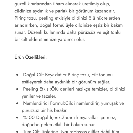
güzellik sırlarından ilham alınarak üretilmiş olup,
cildinize aydınlık ve parlak bir görünüm kazandırır.
Pirinç tozu, peeling etkisiyle cildinizi ölü hücrelerden
arındırırken, doğal formülüyle cildinize eşsiz bir bakım
sunar. Düzenli kullanımda daha pürüzsüz ve eşit tonlu
bir cilt elde etmenize yardımcı olur.
Ürün Özellikleri:
Doğal Cilt Beyazlatıcı:
Pirinç tozu, cilt tonunu
eşitleyerek daha aydınlık bir görünüm sağlar.
Peeling Etkisi:
Ölü derileri nazikçe temizler, cildinizi
yeniler ve tazeler.
Nemlendirici Formül:
Cildi nemlendirir, yumuşak ve
pürüzsüz bir his bırakır.
%100 Doğal İçerik:
Zararlı kimyasallar içermez,
doğadan gelen etkili bir bakım sunar.
Tüm Cilt Tiplerine Uygun:
Hassas ciltler dahil tüm