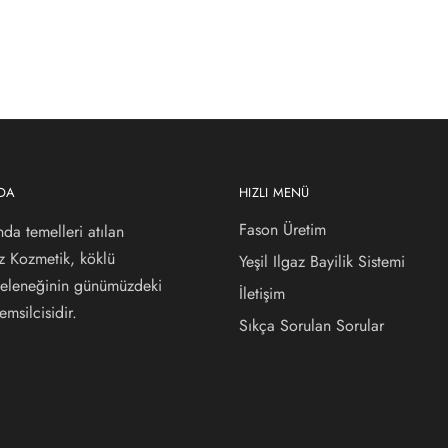
ZDA
HIZLI MENÜ
Fason Üretim
nda temelleri atılan
az Kozmetik, köklü
Yeşil Ilgaz Bayilik Sistemi
 geleneğinin günümüzdeki
İletişim
msilcisidir.
Sıkça Sorulan Sorular