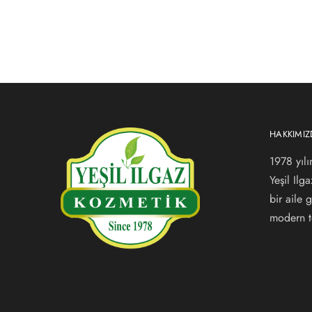
HAKKIMI
1978 yılı
Yeşil Ilg
bir aile
modern te