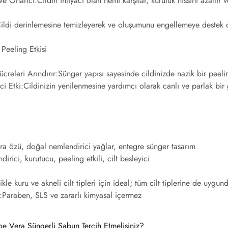
ve Onarıcı:
Cildin ihtiyacı olan nemi karşılar, kuruluk hissini azaltı
ildi derinlemesine temizleyerek ve oluşumunu engellemeye destek o
 Peeling Etkisi
ücreleri Arındırır:
Sünger yapısı sayesinde cildinizde nazik bir peel
ci Etki:
Cildinizin yenilenmesine yardımcı olarak canlı ve parlak bir
ra özü, doğal nemlendirici yağlar, entegre sünger tasarım
irici, kurutucu, peeling etkili, cilt besleyici
ikle kuru ve akneli cilt tipleri için ideal; tüm cilt tiplerine de uygun
:
Paraben, SLS ve zararlı kimyasal içermez
e Vera Süngerli Sabun Tercih Etmelisiniz?