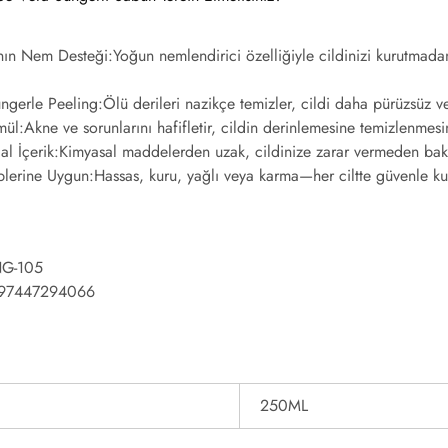
nın Nem Desteği:
Yoğun nemlendirici özelliğiyle cildinizi kurutmad
ngerle Peeling:
Ölü derileri nazikçe temizler, cildi daha pürüzsüz ve 
mül:
Akne ve sorunlarını hafifletir, cildin derinlemesine temizlenmesin
l İçerik:
Kimyasal maddelerden uzak, cildinize zarar vermeden ba
plerine Uygun:
Hassas, kuru, yağlı veya karma—her ciltte güvenle kull
NG-105
97447294066
250ML