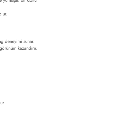
r ve yumuşak bir doku
lur.
ing deneyimi sunar.
 görünüm kazandırır.
dur