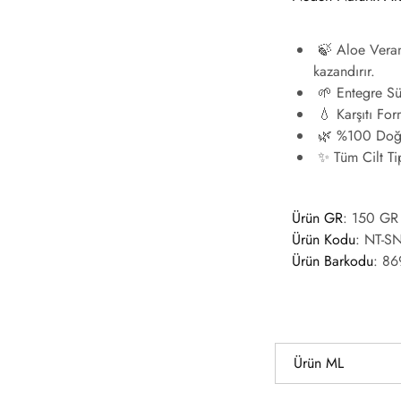
🍃 Aloe Vera
kazandırır.
🌱 Entegre Sü
💧 Karşıtı For
🌿 %100 Doğa
✨ Tüm Cilt Ti
Ürün GR
: 150 GR
Ürün Kodu
:
NT-S
Ürün Barkodu
:
86
Ürün ML