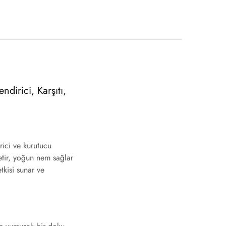
dirici, Karşıtı,
irici ve kurutucu
letir, yoğun nem sağlar
tkisi sunar ve