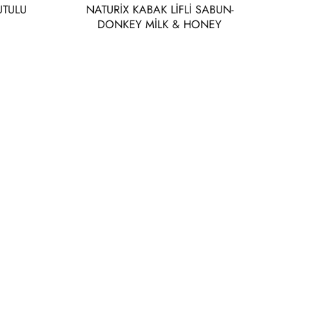
UTULU
NATURİX KABAK LİFLİ SABUN-
DONKEY MİLK & HONEY