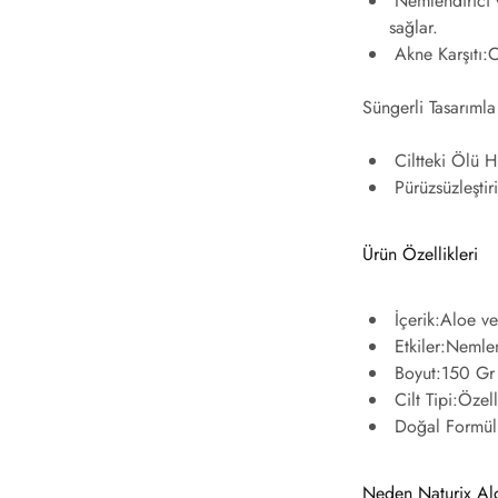
Nemlendirici 
sağlar.
Akne Karşıtı:
C
Süngerli Tasarımla
Ciltteki Ölü H
Pürüzsüzleştiri
Ürün Özellikleri
İçerik:
Aloe ve
Etkiler:
Nemlend
Boyut:
150 Gr
Cilt Tipi:
Özell
Doğal Formül
Neden Naturix Alo