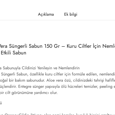
Açıklama
Ek bilgi
era Süngerli Sabun 150 Gr – Kuru Ciltler İçin Nemlen
Etkili Sabun
a Sabunuyla Cildinizi Yenileyin ve Nemlendirin
 Süngerli Sabun
, özellikle kuru ciltler için formüle edilen, nemlend
doğal bir bakım sabunudur. Aloe vera özü, cildinizdeki tahrişi hafif
güçlendirir. Entegre sünger yapısıyla ölü hücreleri temizler, peeling e
 bir cilt görünümüne yardımcı olur.
ü