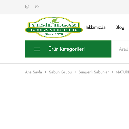
Hakkımızda
Blog
Yeşil
Yarım
Ilgaz
Asırlık
Kozmetik
Kalite
Ürün Kategorileri
Kozmetik Grubu
Ana Sayfa
Sabun Grubu
Süngerli Sabunlar
NATURİ
Sabun Grubu
Kolonya Grubu
Oda Kokusu Grubu
Gül Suyu Grubu
Stantlar