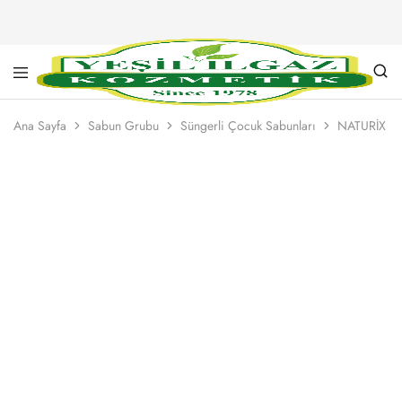
Yeşil
Yarım
Ilgaz
Asırlık
Ana Sayfa
Sabun Grubu
Süngerli Çocuk Sabunları
NATURİX S
Kozmetik
Kalite