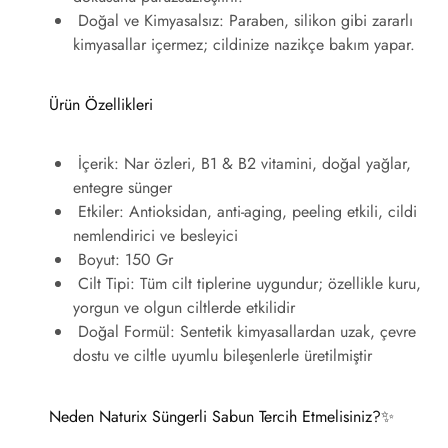
Doğal ve Kimyasalsız
: Paraben, silikon gibi zararlı
kimyasallar içermez; cildinize nazikçe bakım yapar.
Ürün Özellikleri
İçerik
: Nar özleri, B1 & B2 vitamini, doğal yağlar,
entegre sünger
Etkiler
: Antioksidan, anti-aging, peeling etkili, cildi
nemlendirici ve besleyici
Boyut
: 150 Gr
Cilt Tipi
: Tüm cilt tiplerine uygundur; özellikle kuru,
yorgun ve olgun ciltlerde etkilidir
Doğal Formül
: Sentetik kimyasallardan uzak, çevre
dostu ve ciltle uyumlu bileşenlerle üretilmiştir
Neden Naturix Süngerli Sabun Tercih Etmelisiniz?
✨