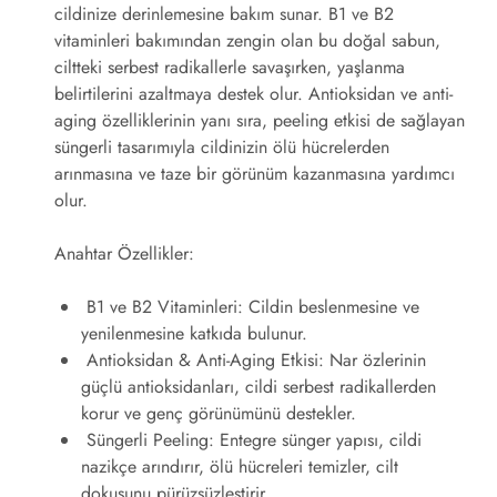
cildinize derinlemesine bakım sunar. B1 ve B2
vitaminleri bakımından zengin olan bu doğal sabun,
ciltteki serbest radikallerle savaşırken, yaşlanma
belirtilerini azaltmaya destek olur. Antioksidan ve anti-
aging özelliklerinin yanı sıra, peeling etkisi de sağlayan
süngerli tasarımıyla cildinizin ölü hücrelerden
arınmasına ve taze bir görünüm kazanmasına yardımcı
olur.
Anahtar Özellikler:
B1 ve B2 Vitaminleri
: Cildin beslenmesine ve
yenilenmesine katkıda bulunur.
Antioksidan & Anti-Aging Etkisi
: Nar özlerinin
güçlü antioksidanları, cildi serbest radikallerden
korur ve genç görünümünü destekler.
Süngerli Peeling
: Entegre sünger yapısı, cildi
nazikçe arındırır, ölü hücreleri temizler, cilt
dokusunu pürüzsüzleştirir.