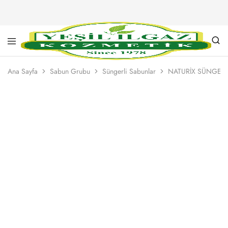
Yeşil
Yarım
Ilgaz
Asırlık
Ana Sayfa
Sabun Grubu
Süngerli Sabunlar
NATURİX SÜNGERL
Kozmetik
Kalite