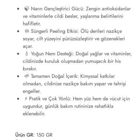
🍃 Narın Gençleştirici Gücü
: Zengin antioksidanlar
ve vitaminlerle cildi besler, yaşlanma belirtilerini
hafifletir.
🧼 Süngerli Peeling Etkisi
: Ölü derileri nazikçe
soyar, cilt yüzeyini pürüzsüzleştirir ve gözenekleri
açar.
💧 Yoğun Nem Desteği
: Doğal yağlar ve vitaminler,
cildinizde kuruluk oluşmadan yumuşacık bir his
bırakır.
🌱 Tamamen Doğal İçerik
: Kimyasal katkılar
olmadan, cildinize nazikçe bakım yapar ve tahrişi
engeller.
⚡ Pratik ve Çok Yönlü
: Hem yüz hem de vücut için
uygundur, günlük bakım rutininize rahatlıkla
eklenebilir.
Ürün GR
: 150 GR