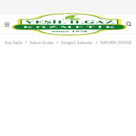
Yeşil
Yarım
Ilgaz
Asırlık
Ana Sayfa
Sabun Grubu
Süngerli Sabunlar
NATURİX SÜNGERL
Kozmetik
Kalite