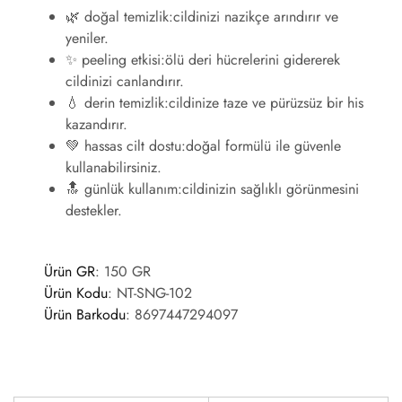
🌿
doğal temizlik:
cildinizi nazikçe arındırır ve
yeniler.
✨
peeling etkisi:
ölü deri hücrelerini gidererek
cildinizi canlandırır.
💧
derin temizlik:
cildinize taze ve pürüzsüz bir his
kazandırır.
💚
hassas cilt dostu:
doğal formülü ile güvenle
kullanabilirsiniz.
🔝
günlük kullanım:
cildinizin sağlıklı görünmesini
destekler.
Ürün GR
: 150 GR
Ürün Kodu
:
NT-SNG-102
Ürün Barkodu
:
8697447294097