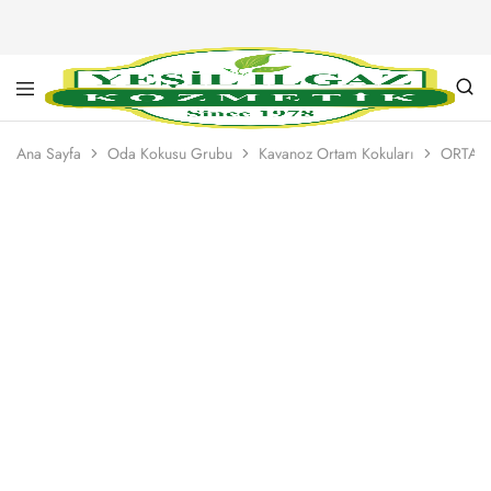
Yeşil
Yarım
Ilgaz
Asırlık
Ana Sayfa
Oda Kokusu Grubu
Kavanoz Ortam Kokuları
ORTAM
Kozmetik
Kalite