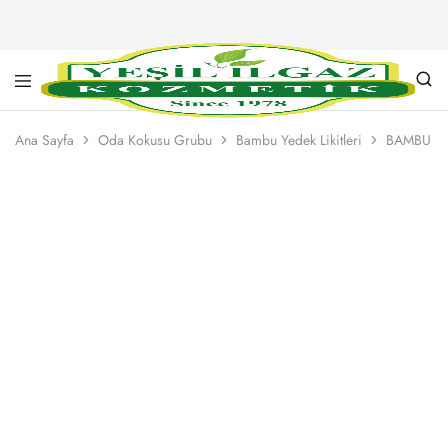
Yeşil
Yarım
Ilgaz
Asırlık
Ana Sayfa
Oda Kokusu Grubu
Bambu Yedek Likitleri
BAMBU YE
Kozmetik
Kalite