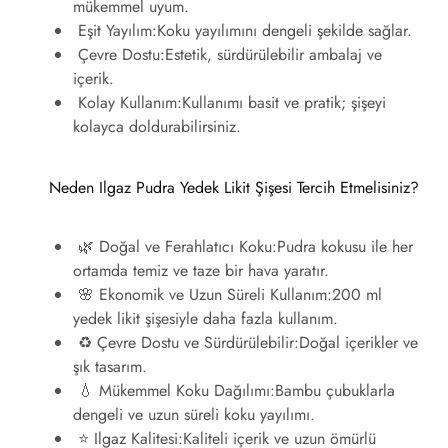
mükemmel uyum.
Eşit Yayılım:
Koku yayılımını dengeli şekilde sağlar.
Çevre Dostu:
Estetik, sürdürülebilir ambalaj ve
içerik.
Kolay Kullanım:
Kullanımı basit ve pratik; şişeyi
kolayca doldurabilirsiniz.
Neden Ilgaz Pudra Yedek Likit Şişesi Tercih Etmelisiniz?
🌿 Doğal ve Ferahlatıcı Koku:
Pudra kokusu ile her
ortamda temiz ve taze bir hava yaratır.
🌸 Ekonomik ve Uzun Süreli Kullanım:
200 ml
yedek likit şişesiyle daha fazla kullanım.
♻️ Çevre Dostu ve Sürdürülebilir:
Doğal içerikler ve
şık tasarım.
💧 Mükemmel Koku Dağılımı:
Bambu çubuklarla
dengeli ve uzun süreli koku yayılımı.
⭐ Ilgaz Kalitesi:
Kaliteli içerik ve uzun ömürlü