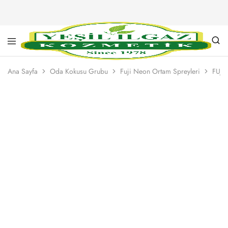
Yeşil
Yarım
Ilgaz
Asırlık
Ana Sayfa
Oda Kokusu Grubu
Fuji Neon Ortam Spreyleri
FUJİ
Kozmetik
Kalite