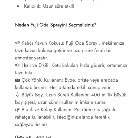
Kalıcılık
: Uzun süre etkili
Neden Fuji Oda Spreyini Seçmelisiniz?
🍉
Kalıcı Kavun Kokusu
: Fuji Oda Spreyi, mekânınıza
taze kavun kokusu getirir ve uzun süre ferah bir
atmosfer yaratır.
💨
Hızlı ve Etkili
: Kötü kokuları hızla giderir, ortamınızı
taze tutar.
🏡
Çok Yönlü Kullanım
: Evde, ofiste veya arabada
kullanabilirsiniz. Her ortamda etkili sonuç verir.
💧
Büyük Boy, Uzun Süreli Kullanım
: 400 ml’lik büyük
boy şişesi, uzun süreli kullanım imkânı sunar.
🌿
Pratik ve Kolay Kullanım
: Püskürtme başlığı ile
rahatça kullanabilir, istediğiniz alanda ferahlık
sağlayabilirsiniz.
Ürün ML
: 400 ML