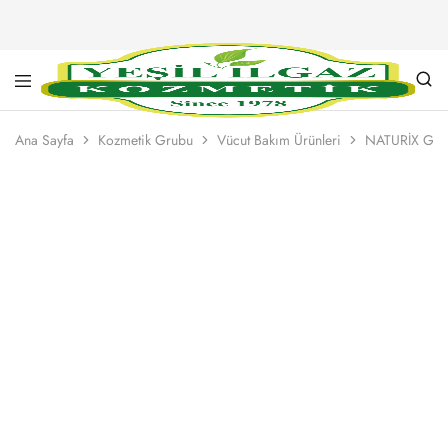
Yeşil
Yarım
Ilgaz
Asırlık
Ana Sayfa
Kozmetik Grubu
Vücut Bakım Ürünleri
NATURİX GÜN
Kozmetik
Kalite