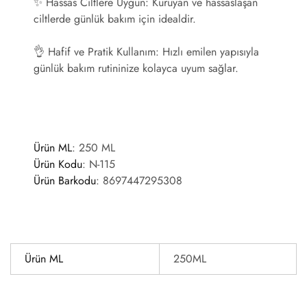
✨
Hassas Ciltlere Uygun:
Kuruyan ve hassaslaşan
ciltlerde günlük bakım için idealdir.
👌
Hafif ve Pratik Kullanım:
Hızlı emilen yapısıyla
günlük bakım rutininize kolayca uyum sağlar.
Ürün ML
: 250 ML
Ürün Kodu
:
N-115
Ürün Barkodu
:
8697447295308
Ürün ML
250ML