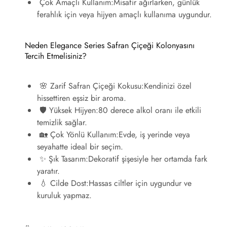
Çok Amaçlı Kullanım:
Misafir ağırlarken, günlük
ferahlık için veya hijyen amaçlı kullanıma uygundur.
Neden Elegance Series Safran Çiçeği Kolonyasını
Tercih Etmelisiniz?
🌸 Zarif Safran Çiçeği Kokusu:
Kendinizi özel
hissettiren eşsiz bir aroma.
🛡️ Yüksek Hijyen:
80 derece alkol oranı ile etkili
temizlik sağlar.
🏡 Çok Yönlü Kullanım:
Evde, iş yerinde veya
seyahatte ideal bir seçim.
✨ Şık Tasarım:
Dekoratif şişesiyle her ortamda fark
yaratır.
💧 Cilde Dost:
Hassas ciltler için uygundur ve
kuruluk yapmaz.