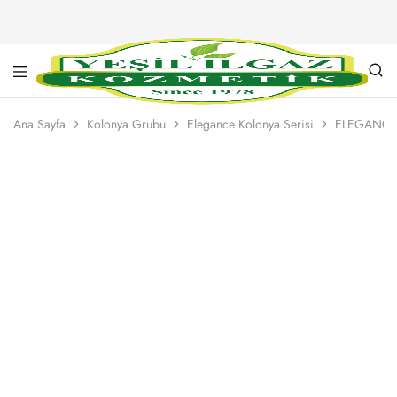
Yeşil
Yarım
Ilgaz
Asırlık
Ana Sayfa
Kolonya Grubu
Elegance Kolonya Serisi
ELEGANCE
Kozmetik
Kalite